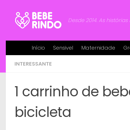
Skip to content
Desde 2014. As histórias
Início
Sensivel
Maternidade
Gr
INTERESSANTE
1 carrinho de b
bicicleta