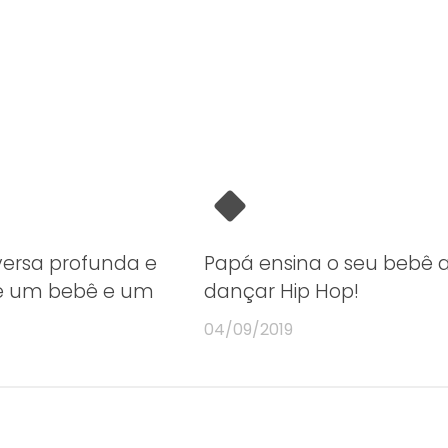
ersa profunda e
Papá ensina o seu bebê 
re um bebê e um
dançar Hip Hop!
04/09/2019