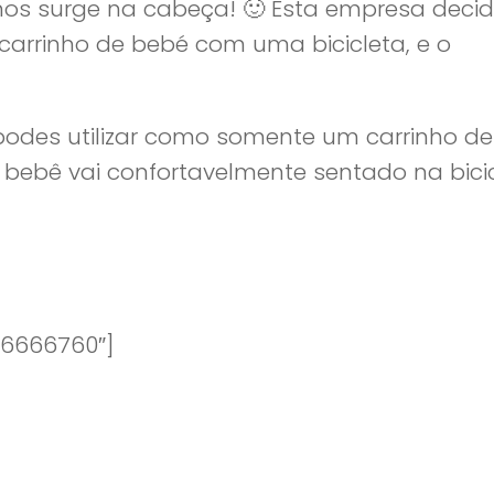
 nos surge na cabeça! 🙂 Esta empresa decid
m carrinho de bebé com uma bicicleta, e o
podes utilizar como somente um carrinho de
u bebê vai confortavelmente sentado na bicic
”6666760″]