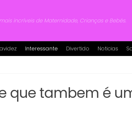
 mais incríveis de Maternidade, Crianças e Bebés.
avidez
Interessante
Divertido
Noticias
S
ebe que tambem é u