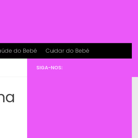
aúde do Bebé
Cuidar do Bebé
SIGA-NOS:
ma