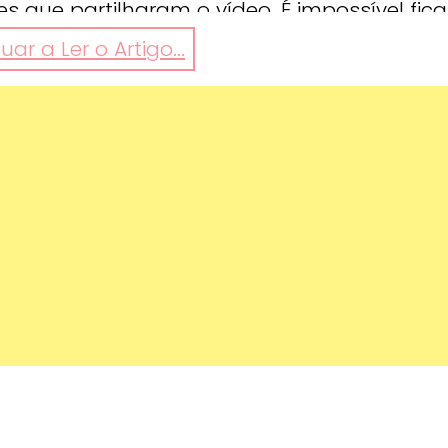
 que partilharam o vídeo. É impossível fica
ar a Ler o Artigo...
deos/624262174448038/