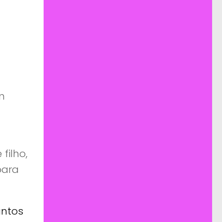
m
filho,
para
antos