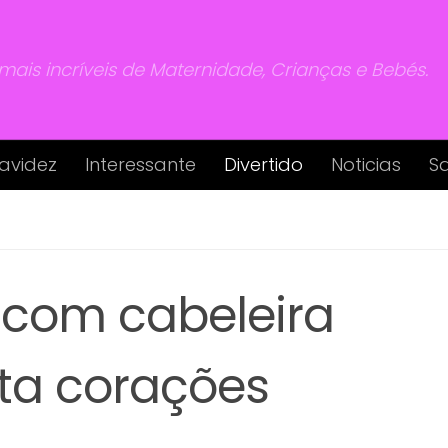
 mais incríveis de Maternidade, Crianças e Bebés.
avidez
Interessante
Divertido
Noticias
S
 com cabeleira
ta corações