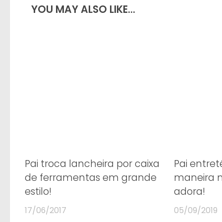
YOU MAY ALSO LIKE...
Pai troca lancheira por caixa
Pai entret
de ferramentas em grande
maneira mu
estilo!
adora!
17/06/2017
05/09/2019