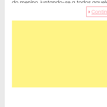
do menino, juntando-se a todos aqueles
indiferente!
Continu
https://www.facebook.com/ellentv/vi
gostou? partilhe.