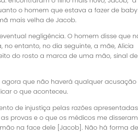
. encontraram o filho mais novo, Jacob, a
uanto o homem que estava a fazer de babys
mã mais velha de Jacob.
 eventual negligência. O homem disse que n
no entanto, no dia seguinte, a mãe, Alicia
reito do rosto a marca de uma mão, sinal d
e agora que não haverá qualquer acusação
icar o que aconteceu.
mento de injustiça pelas razões apresentada
 as provas e o que os médicos me disseram
ão na face dele [Jacob]. Não há forma d