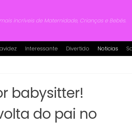
 mais incríveis de Maternidade, Crianças e Bebés.
avidez
Interessante
Divertido
Noticias
S
r babysitter!
volta do pai no