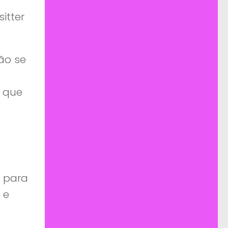
itter
ão se
e que
s para
 e
e