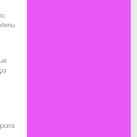
o,
feriu
que
ça
 para