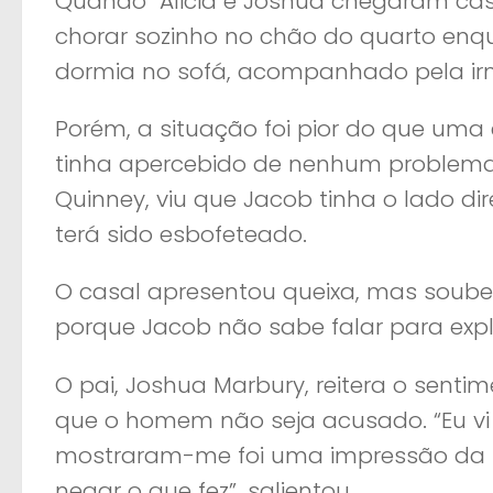
Quando Alicia e Joshua chegaram casa
chorar sozinho no chão do quarto enq
dormia no sofá, acompanhado pela ir
Porém, a situação foi pior do que uma
tinha apercebido de nenhum problema, 
Quinney, viu que Jacob tinha o lado di
terá sido esbofeteado.
O casal apresentou queixa, mas soub
porque Jacob não sabe falar para expl
O pai, Joshua Marbury, reitera o senti
que o homem não seja acusado. “Eu vi
mostraram-me foi uma impressão da m
negar o que fez”, salientou.