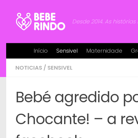
Skip to content
Desde 2014. As histórias
Início
Sensivel
Maternidade
Gr
NOTICIAS
/
SENSIVEL
Bebé agredido po
Chocante! – a re