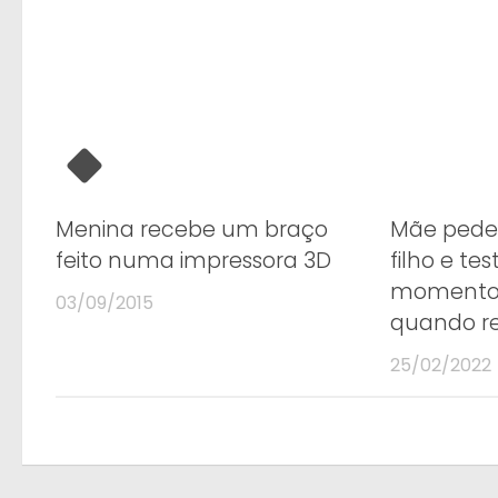
Menina recebe um braço
Mãe pede 
feito numa impressora 3D
filho e t
momento 
03/09/2015
quando r
25/02/2022