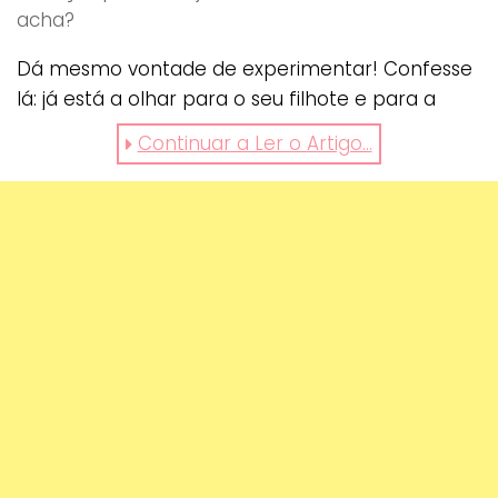
acha?
Dá mesmo vontade de experimentar! Confesse
lá: já está a olhar para o seu filhote e para a
esfregona? Boas limpezas!
Continuar a Ler o Artigo...
https://www.facebook.com/AFV/videos/10155030678
gostou? partilhe.