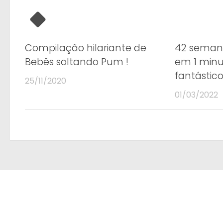
Compilação hilariante de
42 semana
Bebês soltando Pum !
em 1 minu
fantástico
25/11/2020
01/03/2022