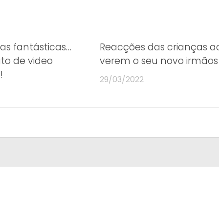
s fantásticas…
Reacções das crianças a
to de video
verem o seu novo irmãos
!
29/03/2022