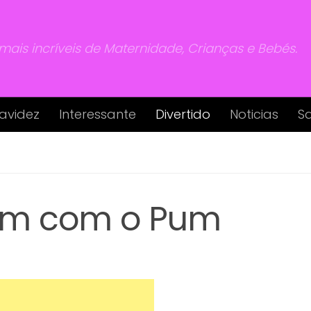
 mais incríveis de Maternidade, Crianças e Bebés.
avidez
Interessante
Divertido
Noticias
S
am com o Pum