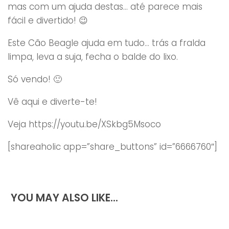
mas com um ajuda destas… até parece mais
fácil e divertido! 😉
Este Cão Beagle ajuda em tudo… trás a fralda
limpa, leva a suja, fecha o balde do lixo.
Só vendo! 🙂
Vê aqui e diverte-te!
Veja https://youtu.be/XSkbg5Msoco
[shareaholic app=”share_buttons” id=”6666760″]
YOU MAY ALSO LIKE...