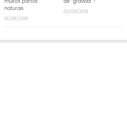
muitos partos
de “grávida” !
naturais
02/09/2019
18/08/2016