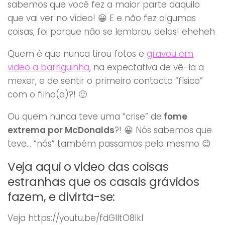
sabemos que você fez a maior parte daquilo
que vai ver no vídeo! 😀 E e não fez algumas
coisas, foi porque não se lembrou delas! eheheh
Quem é que nunca tirou fotos e
gravou em
video a barriguinha
, na expectativa de vê-la a
mexer, e de sentir o primeiro contacto “físico”
com o filho(a)?! 🙂
Ou quem nunca teve uma “crise” de
fome
extrema por McDonalds
?! 😀 Nós sabemos que
teve… “nós” também passamos pelo mesmo 😉
Veja aqui o video das coisas
estranhas que os casais grávidos
fazem, e divirta-se:
Veja https://youtu.be/fdGlItO8lkI