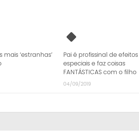
s mais ‘estranhas’
Pai é profissinal de efeitos
o
especiais e faz coisas
FANTÁSTICAS com o filho
04/09/2019