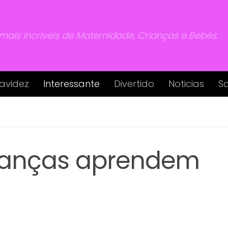
 mais incríveis de Maternidade, Crianças e Bebés.
avidez
Interessante
Divertido
Noticias
S
rianças aprendem