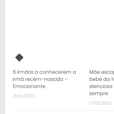
6 irmãos a conhecerem a
Mãe esca
irmã recém-nascida –
bebé da 
Emocionante
silenciosa
sempre
21/04/2022
17/02/2022