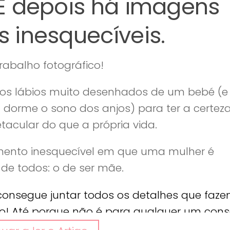
. E depois há imagens
s inesquecíveis.
rabalho fotográfico!
a os lábios muito desenhados de um bebé (e
dorme o sono dos anjos) para ter a certez
tacular do que a própria vida.
mento inesquecível em que uma mulher é
de todos: o de ser mãe.
 consegue juntar todos os detalhes que faz
ego! Até porque não é para qualquer um cons
a!