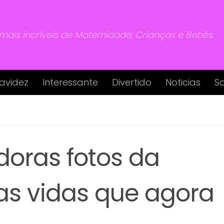
 mais incríveis de Maternidade, Crianças e Bebés.
avidez
Interessante
Divertido
Noticias
S
oras fotos da
as vidas que agora