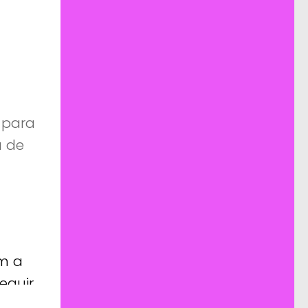
 para
a de
em a
eguir