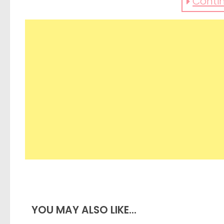
Contin
Já para não falar dos cenários paradi
de seguida! Prepare o coração (que va
YOU MAY ALSO LIKE...