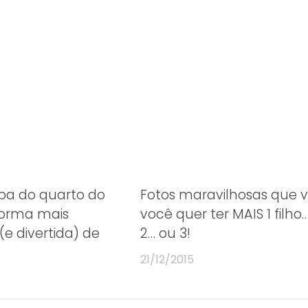
pa do quarto do
Fotos maravilhosas que 
forma mais
você quer ter MAIS 1 filho
 (e divertida) de
2… ou 3!
21/12/2015