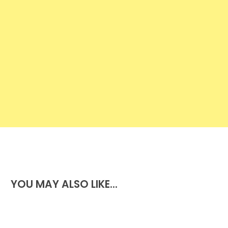
https://youtu.be/uu3iM1azTj4
YOU MAY ALSO LIKE...