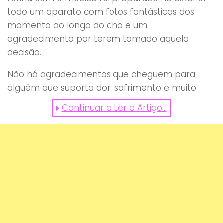
todo um aparato com fotos fantásticas dos
momento ao longo do ano e um
agradecimento por terem tomado aquela
decisão.
Não há agradecimentos que cheguem para
alguém que suporta dor, sofrimento e muito
choro mas apenas tem amor incondicional para
Continuar a Ler o Artigo...
dar de volta.
A todas as mamâs lá fora:
OBRIGADO PELO
VOSSO EMPENHO, PELA VOSSA DEDICAÇÃO E PELO
VOSSO AMOR.