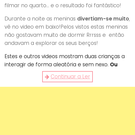
filmar no quarto… e o resultado foi fantástico!
Durante a noite as meninas
divertiam-se muito
,
vê no video em baixo!Pelos vistos estas meninas
não gostavam muito de dormir Rrrsss e então
andavam a explorar os seus berços!
Estes e outros videos mostram duas crianças a
interagir de forma aleatória e sem nexo.
Ou
será o contrário
? Será que se fosse assim, as
Continuar a Ler
crianças conseguiam entender-se
minimamente para interagir no dia a dia ?
Existem
diversos estudos
sobre este caso e
provam exactamente o contrário. Após várias
horas de observação constatou-se alguns
factos muito interessantes: