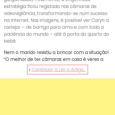
estratégia ficou registada nas câmaras de
videovigilância, transformando-se num sucesso
na Internet. Nas imagens, é possível ver Caryn a
rastejar – de barriga para cima e com toda a
paciência do mundo – até à porta do quarto do
bebé.
Nem o marido resistiu a brincar com a situação!
“O melhor de ter câmaras em casa é veres a
tua mulher a tentar sair do quarto depois de
Continuar a Ler o Artigo...
deixares o teu filho a dormir… PS: o exército está
a ligar cá para casa para que ela dê um treino
do rastejar inverso do leopardo!”, escreveu nas
redes sociais.
https://www.facebook.com/tyrone.morris.56/videos