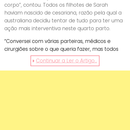
corpo”, contou. Todos os filhotes de Sarah
haviam nascido de cesariana, razão pela qual a
australiana decidiu tentar de tudo para ter uma
ação mais interventiva neste quarto parto.
“Conversei com várias parteiras, médicos e
cirurgiões sobre o que queria fazer, mas todos
eles disseram que dependeria do cirurgião que
Continuar a Ler o Artigo...
estivesse de serviço no dia do parto”, revelou. Na
‘Hora H’, a mamã teve sorte e conseguiu realizar
o seu sonho. Agora, apenas quer deixar um
conselho a todas as grávidas.
“Lutem pelo parto que desejam”, recomendou,
satisfeita. A imagem do instante em que Sarah
ajudou a trazer o bebé ao mundo não tardou a
tornar-se viral nas redes sociais. E não é difícil