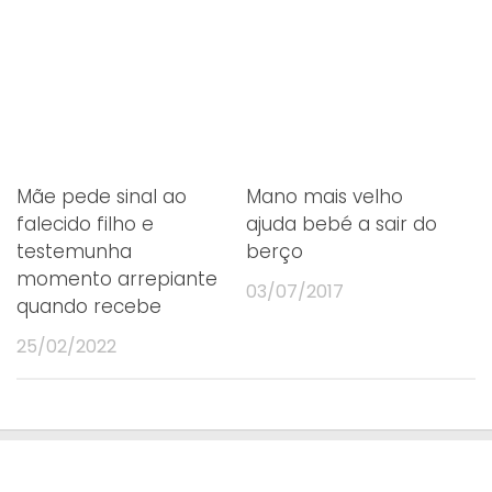
gostou? partilhe.
Mãe pede sinal ao
Mano mais velho
falecido filho e
ajuda bebé a sair do
testemunha
berço
momento arrepiante
03/07/2017
quando recebe
25/02/2022