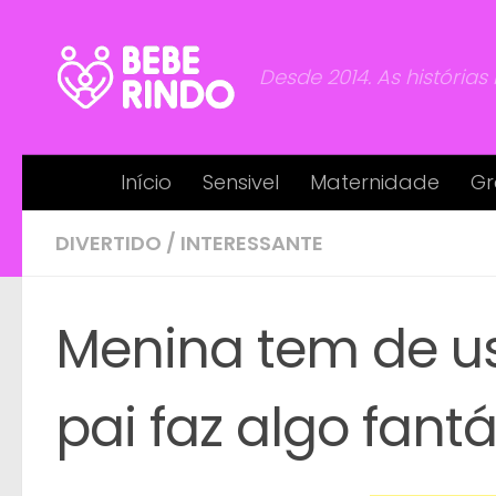
Skip to content
Desde 2014. As histórias
Início
Sensivel
Maternidade
Gr
DIVERTIDO
/
INTERESSANTE
Menina tem de us
pai faz algo fantá