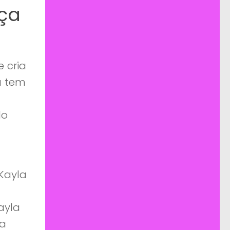
ça
 cria
a tem
do
Kayla
ayla
la