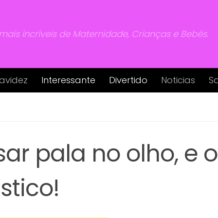
 mais incríveis de Maternidade, Crianças e Bebés.
avidez
Interessante
Divertido
Noticias
S
ar pala no olho, e o
stico!