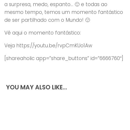
a surpresa, medo, espanto… 🙂 e todas ao
mesmo tempo, temos um momento fantástico
de ser partilhado com o Mundo! 🙂
Vê aqui o momento fantástico:
Veja https://youtu.be/rvpCmKUo1Aw
[shareaholic app=”share_buttons” id=”6666760″]
YOU MAY ALSO LIKE...