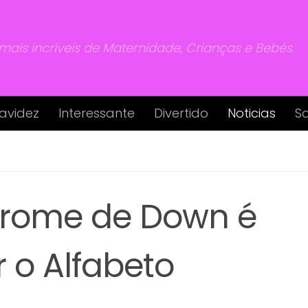
 mais incríveis de Maternidade, Crianças e Bebés.
avidez
Interessante
Divertido
Noticias
S
drome de Down é
r o Alfabeto