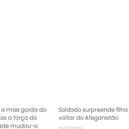
r a mais gorda do
Soldado surpreende filha
s a força da
voltar do Afeganistão
ade mudou-a
10/01/2024