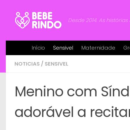
Skip to content
Desde 2014. As histórias
Início
Sensivel
Maternidade
Gr
NOTICIAS
/
SENSIVEL
Menino com Sín
adorável a recita