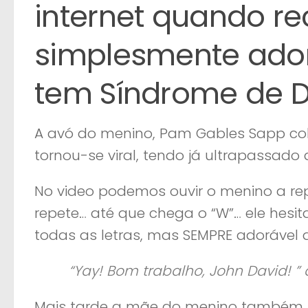
internet quando rec
simplesmente ado
tem Síndrome de 
A avó do menino, Pam Gables Sapp co
tornou-se viral, tendo já ultrapassado 
No video podemos ouvir o menino a repeti
repete… até que chega o “W”… ele hesi
todas as letras, mas SEMPRE adorável a
“Yay! Bom trabalho, John David! ”
Mais tarde a mãe do menino também 