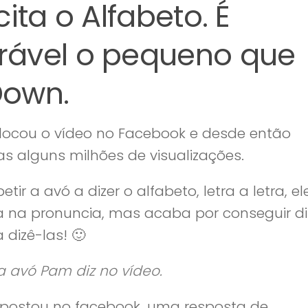
ita o Alfabeto. É
rável o pequeno que
Down.
locou o vídeo no Facebook e desde então
as alguns milhões de visualizações.
r a avó a dizer o alfabeto, letra a letra, el
ta na pronuncia, mas acaba por conseguir di
 dizê-las! 🙂
 a avó Pam diz no vídeo.
postou no facebook, uma resposta de