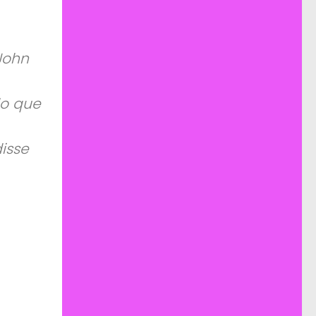
John
do que
isse