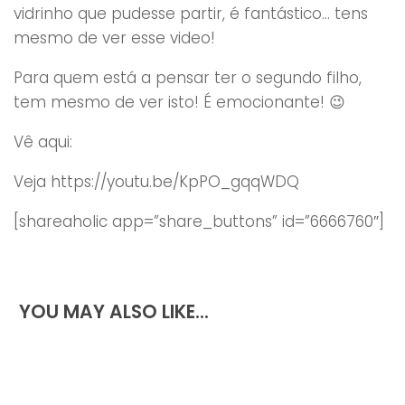
vidrinho que pudesse partir, é fantástico… tens
mesmo de ver esse video!
Para quem está a pensar ter o segundo filho,
tem mesmo de ver isto! É emocionante! 😉
Vê aqui:
Veja https://youtu.be/KpPO_gqqWDQ
[shareaholic app=”share_buttons” id=”6666760″]
YOU MAY ALSO LIKE...