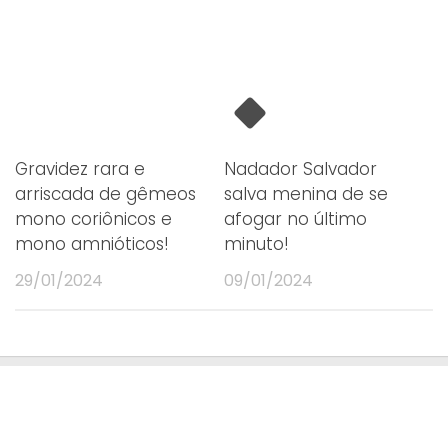
Gravidez rara e
Nadador Salvador
arriscada de gêmeos
salva menina de se
mono coriônicos e
afogar no último
mono amnióticos!
minuto!
29/01/2024
09/01/2024