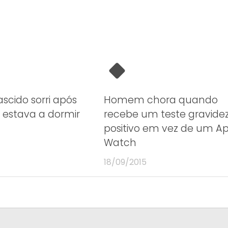
cido sorri após
Homem chora quando
ue estava a dormir
recebe um teste gravide
positivo em vez de um A
Watch
18/09/2015