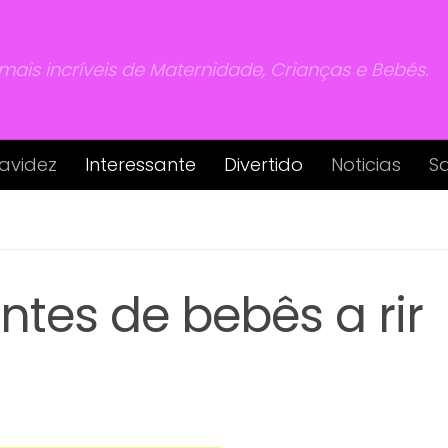
 mais incríveis de Maternidade, Crianças e Bebés.
avidez
Interessante
Divertido
Noticias
S
ntes de bebês a rir