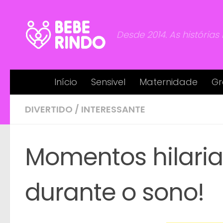
Skip to content
Desde 2014. As histórias
Início
Sensivel
Maternidade
Gr
DIVERTIDO
/
INTERESSANTE
Momentos hilaria
durante o sono!