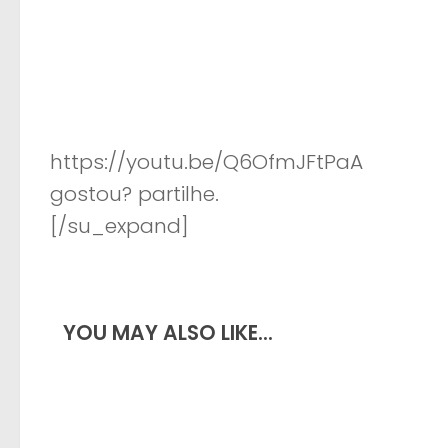
https://youtu.be/Q6OfmJFtPaA
gostou? partilhe.
[/su_expand]
YOU MAY ALSO LIKE...