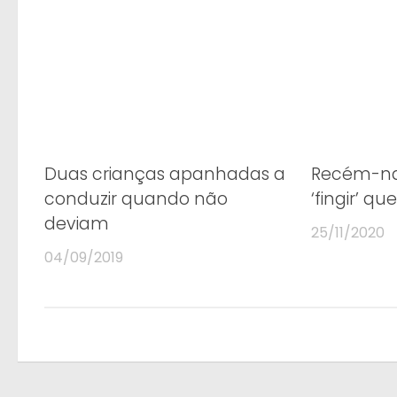
Duas crianças apanhadas a
Recém-nas
conduzir quando não
‘fingir’ q
deviam
25/11/2020
04/09/2019