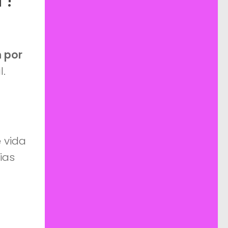
 por
.
 vida
ias