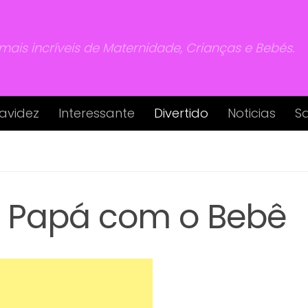
 mais incríveis de Maternidade, Crianças e Bebés.
avidez
Interessante
Divertido
Noticias
S
o Papá com o Bebê