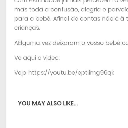
com esta idade jamais percebem o verd
mas toda a confusão, alegria e parvoí
para o bebê. Afinal de contas não é à
crianças.
AÊlguma vez deixaram o vosso bebê co
Vê aqui o video:
Veja https://youtu.be/eptIimg96qk
YOU MAY ALSO LIKE...