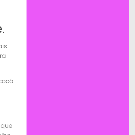
.
ais
ra
 cocó
 que