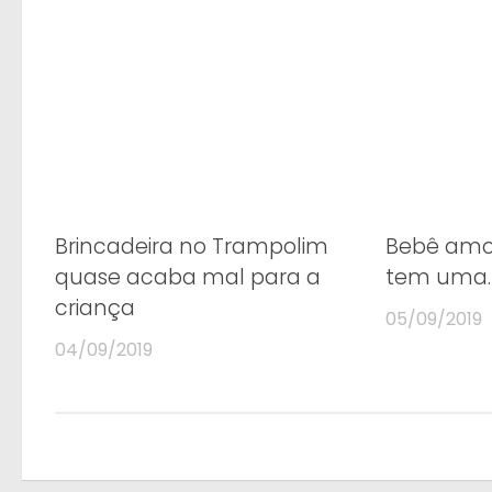
Brincadeira no Trampolim
Bebê amo
quase acaba mal para a
tem uma…
criança
05/09/2019
04/09/2019