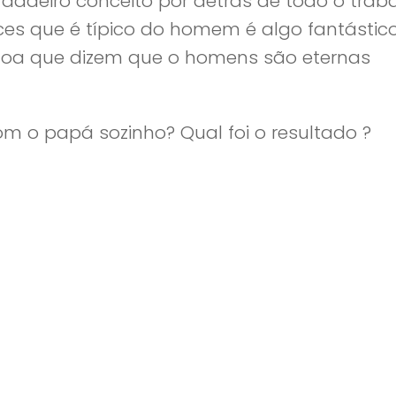
adeiro conceito por detrás de todo o traba
ces que é típico do homem é algo fantástic
 toa que dizem que o homens são eternas
m o papá sozinho? Qual foi o resultado ?