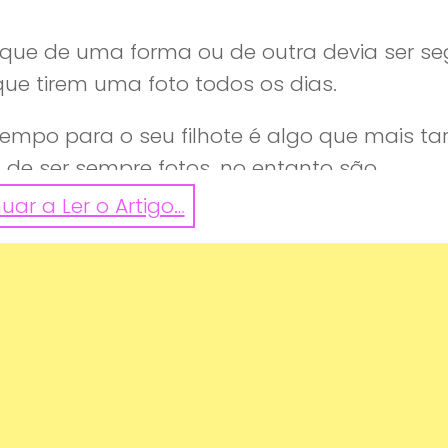
 que de uma forma ou de outra devia ser s
ue tirem uma foto todos os dias.
empo para o seu filhote é algo que mais ta
 de ser sempre fotos, no entanto são
uar a Ler o Artigo…
 ele gostasse muito numa determinada ida
que eventualmente deixe de servir.