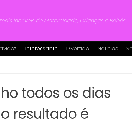
 mais incríveis de Maternidade, Crianças e Bebés.
avidez
Interessante
Divertido
Noticias
S
ilho todos os dias
o resultado é