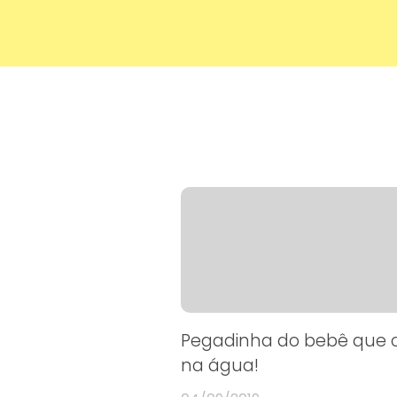
sua imaginação 🙂
Pegadinha do bebê que c
na água!