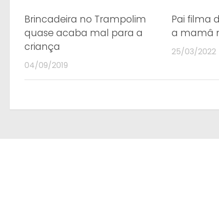
Brincadeira no Trampolim
Pai filma 
quase acaba mal para a
a mamâ m
criança
25/03/2022
04/09/2019
gostou? partilhe.