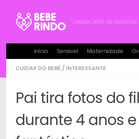
Skip to content
Desde 2014. As histórias
Início
Sensivel
Maternidade
Gr
CUIDAR DO BEBÉ
/
INTERESSANTE
Pai tira fotos do f
durante 4 anos e 