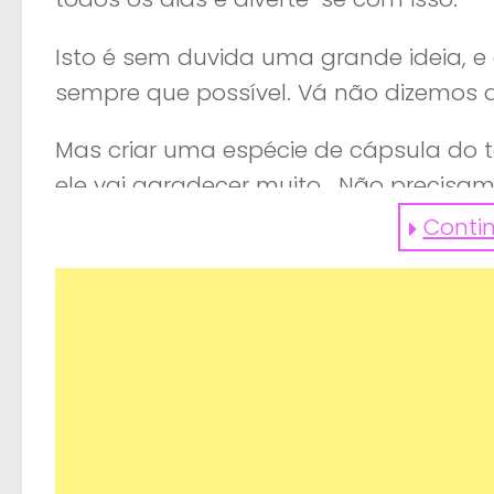
Isto é sem duvida uma grande ideia, e
sempre que possível. Vá não dizemos q
Mas criar uma espécie de cápsula do t
ele vai agradecer muito, Não precisam
fundamentaais.
Contin
Deixamos algumas dicas.
Guarde um ou dois brinquedos que
mas depois não lhes ligue mais
Uma peça de roupa que ele adore e 
O seu livro de histórias preferido
A sua primeira chupeta