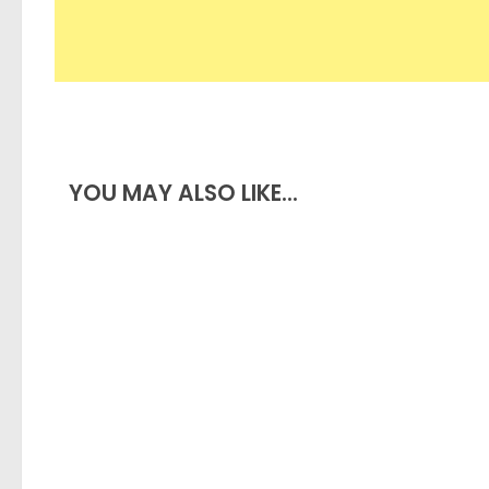
O céu aqui não é o limite, mas sim a 
YOU MAY ALSO LIKE...