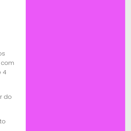
os
e com
e 4
r do
to