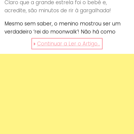
Claro que a grande estrela foi o bebé e,
acredite, são minutos de rir à gargalhada!
Mesmo sem saber, o menino mostrou ser um
verdadeiro ‘rei do moonwalk’! Não há como
resistir à hilariante cena! Confira já e divirta-se!
Continuar a Ler o Artigo...
gostou? partilhe.