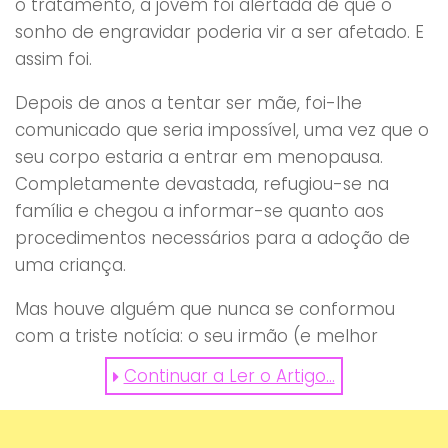
o tratamento, a jovem foi alertada de que o
sonho de engravidar poderia vir a ser afetado. E
assim foi.
Depois de anos a tentar ser mãe, foi-lhe
comunicado que seria impossível, uma vez que o
seu corpo estaria a entrar em menopausa.
Completamente devastada, refugiou-se na
família e chegou a informar-se quanto aos
procedimentos necessários para a adoção de
uma criança.
Mas houve alguém que nunca se conformou
com a triste notícia: o seu irmão (e melhor
amigo). Foi por isso que, aos 36 anos, quando
Continuar a Ler o Artigo...
teve a certeza de que estava grávida, L.
Mmacphee fez questão de filmar a reação do
irmão ao descobrir!