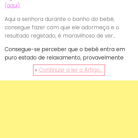
(aqui)
.
Aqui a senhora durante o banho do bebé,
consegue fazer com que ele adormeça e o
resultado registado, é maravilhoso de ver…
Consegue-se perceber que o bebé entra em
puro estado de relaxamento, provavelmente
deve sentir que ainda está dentro da barriga da
Continuar a ler o Artigo...
mãe… tendo em conta que ele é mergulhado na
água…
Vê aqui o video e maravilha-te: