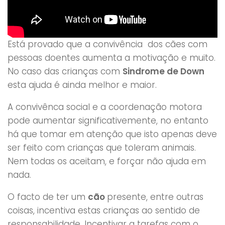
Está provado que a convivência dos cães com
pessoas doentes aumenta a motivação e muito.
No caso das crianças com
Sindrome de Down
esta ajuda é ainda melhor e maior.
A convivênca social e a coordenação motora
pode aumentar significativemente, no entanto
há que tomar em atenção que isto apenas deve
ser feito com crianças que toleram animais.
Nem todas os aceitam, e forçar não ajuda em
nada.
O facto de ter um
cão
presente, entre outras
coisas, incentiva estas crianças ao sentido de
responsabilidade. Incentivar a tarefas com o