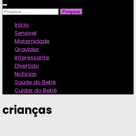
Pesquisar
por:
Início
Sensivel
Maternidade
Gravidez
Interessante
Divertido
Noticias
Saúde do Bebé
Cuidar do Bebé
crianças