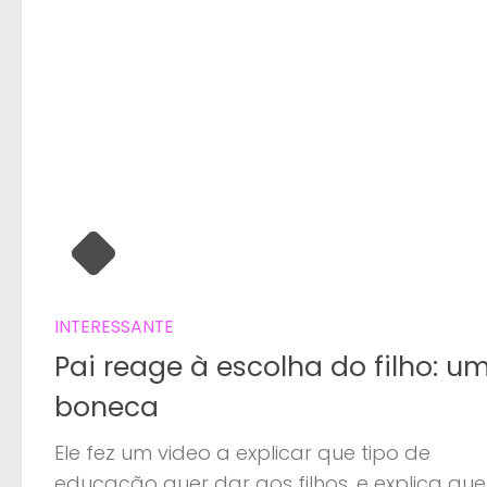
INTERESSANTE
Pai reage à escolha do filho: u
boneca
Ele fez um video a explicar que tipo de
educação quer dar aos filhos, e explica que