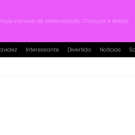
 mais incríveis de Maternidade, Crianças e Bebés.
avidez
Interessante
Divertido
Noticias
S