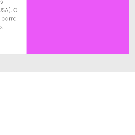
as
SA). O
o carro
..