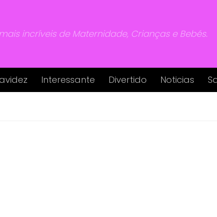
 mais incríveis de Maternidade, Crianças e Bebés.
avidez
Interessante
Divertido
Noticias
S