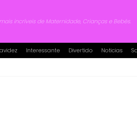
 mais incríveis de Maternidade, Crianças e Bebés.
avidez
Interessante
Divertido
Noticias
S