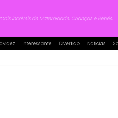
 mais incríveis de Maternidade, Crianças e Bebés.
avidez
Interessante
Divertido
Noticias
S