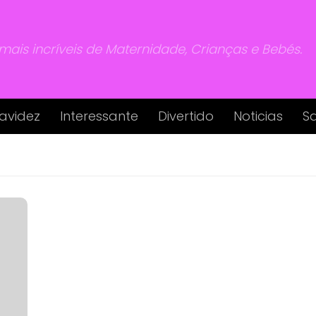
 mais incríveis de Maternidade, Crianças e Bebés.
avidez
Interessante
Divertido
Noticias
S