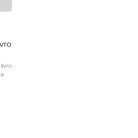
vro
ivro
 e