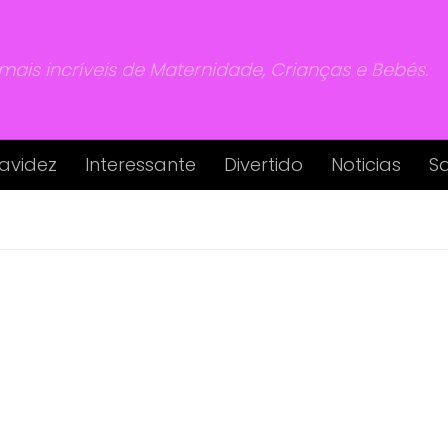
 mais incríveis de Maternidade, Crianças e Bebés.
avidez
Interessante
Divertido
Noticias
S