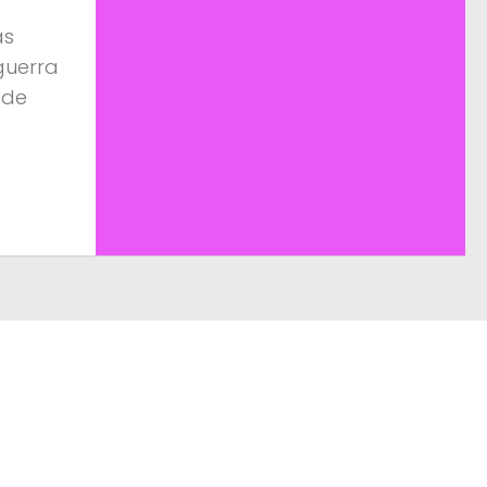
ás
guerra
 de