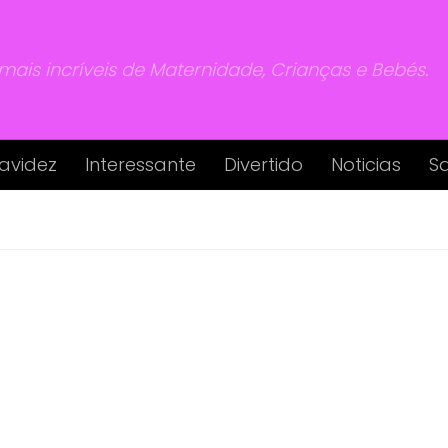
 mais incríveis de Maternidade, Crianças e Bebés.
avidez
Interessante
Divertido
Noticias
S