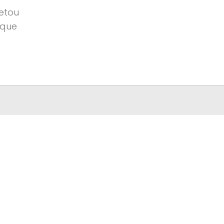
etou
 que