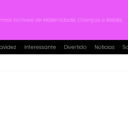
 mais incríveis de Maternidade, Crianças e Bebés.
avidez
Interessante
Divertido
Noticias
S