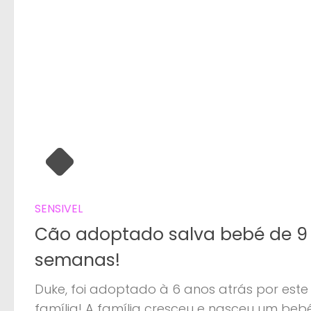
SENSIVEL
Cão adoptado salva bebé de 9
semanas!
Duke, foi adoptado à 6 anos atrás por este
família! A família cresceu e nasceu um beb