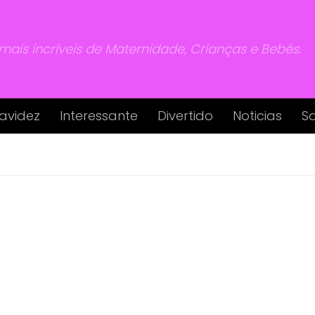
 mais incríveis de Maternidade, Crianças e Bebés.
avidez
Interessante
Divertido
Noticias
S