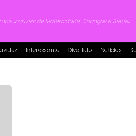
 mais incríveis de Maternidade, Crianças e Bebés.
avidez
Interessante
Divertido
Noticias
S