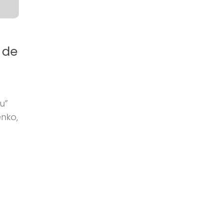
 de
u”
nko,