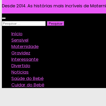
Desde 2014. As histórias mais incríveis de Mater
Pesquisar
por:
Início
Sensivel
Maternidade
Gravidez
Interessante
Divertido
Noticias
Saúde do Bebé
Cuidar do Bebé