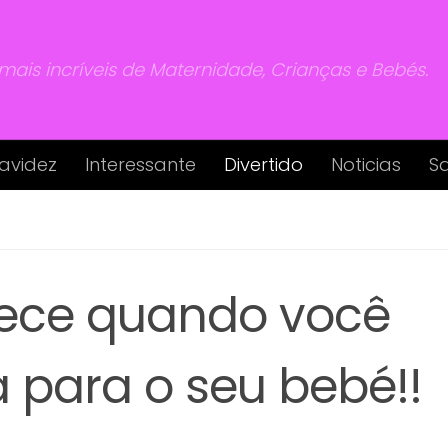
 mais incríveis de Maternidade, Crianças e Bebés.
avidez
Interessante
Divertido
Noticias
S
tece quando você
 para o seu bebé!!