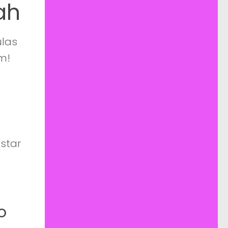
ah
ulas
m!
star
o