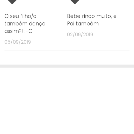
O seu filho/a
Bebe rindo muito, e
também dança
Pai também
assim?! :-O
02/09/2019
05/09/2019