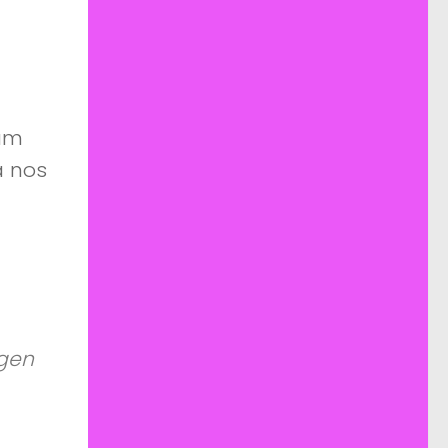
 um
a nos
agen