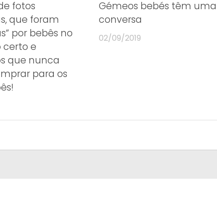
de fotos
Gémeos bebés têm uma
as, que foram
conversa
as” por bebês no
02/09/2019
certo e
os que nunca
mprar para os
ês!