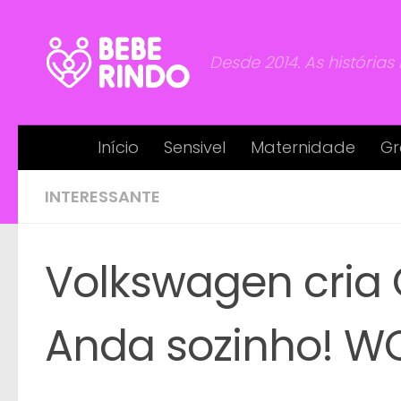
Skip to content
Desde 2014. As histórias
Início
Sensivel
Maternidade
Gr
INTERESSANTE
Volkswagen cria 
Anda sozinho! 