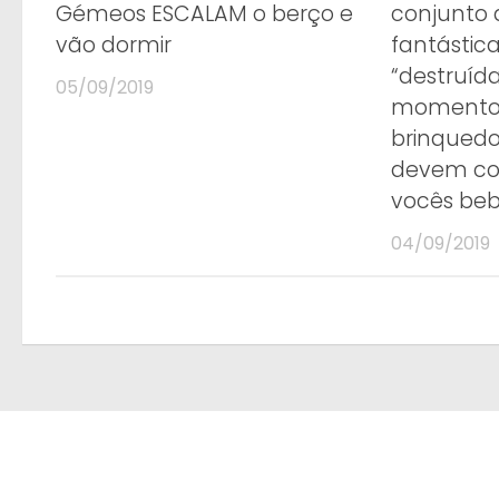
Gémeos ESCALAM o berço e
conjunto 
vão dormir
fantástic
“destruíd
05/09/2019
momento 
brinqued
devem co
vocês beb
04/09/2019