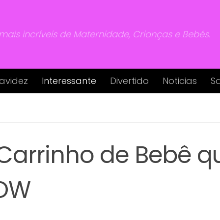
 mais incríveis de Maternidade, Crianças e Bebés.
avidez
Interessante
Divertido
Noticias
S
Carrinho de Bebê q
WOW