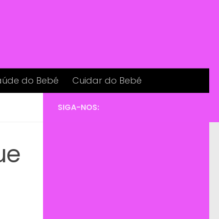
aúde do Bebé
Cuidar do Bebé
SIGA-NOS:
ue