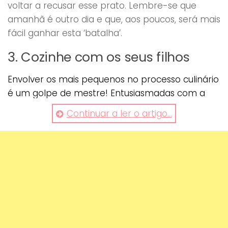
voltar a recusar esse prato. Lembre-se que
amanhã é outro dia e que, aos poucos, será mais
fácil ganhar esta ‘batalha’.
3. Cozinhe com os seus filhos
Envolver os mais pequenos no processo culinário
é um golpe de mestre! Entusiasmadas com a
escolha dos ingredientes e com pequenas
Continuar a ler o artigo...
ajudadas dadas no processo de confeção, as
crianças tendem a envolver-se mais na hora da
refeição. Até porque… quem não vai querer
experimentar a especialidade que ajudou a
preparar?
4. Evite ordens repetitivas
Quanto mais disser, insistentemente, “come a