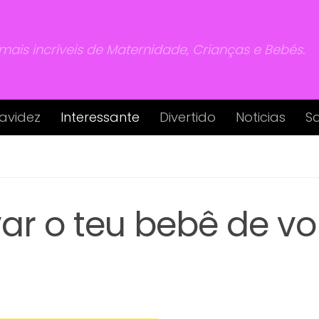
 mais incríveis de Maternidade, Crianças e Bebés.
avidez
Interessante
Divertido
Noticias
S
var o teu bebê de vo