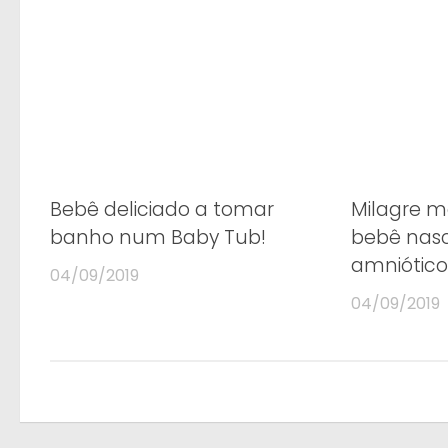
Bebê deliciado a tomar
Milagre 
banho num Baby Tub!
bebê nas
amniótico
04/09/2019
04/09/2019