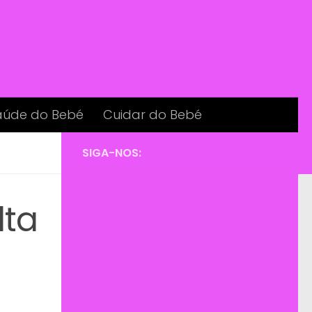
aúde do Bebé
Cuidar do Bebé
SIGA-NOS:
lta