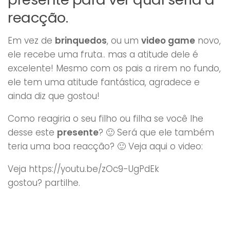
reacção.
Em vez de
brinquedos
, ou um
video game
novo,
ele recebe uma fruta.. mas a atitude dele é
excelente! Mesmo com os pais a rirem no fundo,
ele tem uma atitude fantástica, agradece e
ainda diz que gostou!
Como reagiria o seu filho ou filha se você lhe
desse este
presente
? 🙂 Será que ele também
teria uma boa reacção? 🙂 Veja aqui o video:
Veja https://youtu.be/zOc9-UgPdEk
gostou? partilhe.